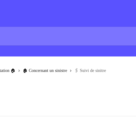
tation 🏠
🏚️ Concernant un sinistre
🖇️ Suivi de sinitre