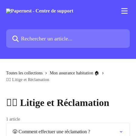
Passer au contenu principal
Rechercher un article...
Toutes les collections
Mon assurance habitation 🏠
✍🏼 Litige et Réclamation
✍🏼 Litige et Réclamation
1 article
😤 Comment effectuer une réclamation ?